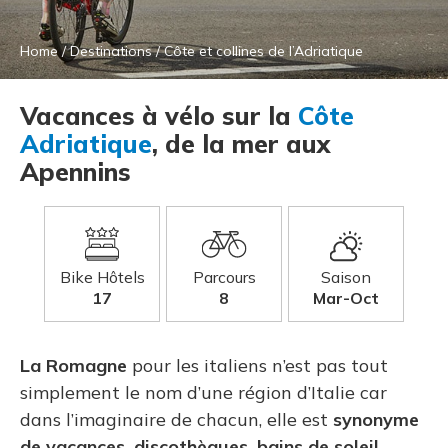
Home
/
Destinations
/
Côte et collines de l’Adriatique
Vacances à vélo sur la
Côte
Adriatique
, de la mer aux
Apennins
Bike Hôtels
Parcours
Saison
17
8
Mar-Oct
La Romagne
pour les italiens n’est pas tout
simplement le nom d’une région d’Italie car
dans l’imaginaire de chacun, elle est
synonyme
de vacances, discothèques, bains de soleil,