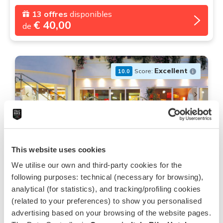
13 offres
disponibles
€ 40,00
de
Excellent
Score:
10.0
Belvedere Sport & Wellness Hotel
This website uses cookies
Riccione,
Côte et collines de l'Adriatique
We utilise our own and third-party cookies for the
Ouvert de 26.03.26 à 18.10.26
following purposes: technical (necessary for browsing),
Piscine
Centre de bien-être
Parking
analytical (for statistics), and tracking/profiling cookies
Navette de / à l'aéroport
(related to your preferences) to show you personalised
advertising based on your browsing of the website pages.
* Prix ​​en super demi-pension