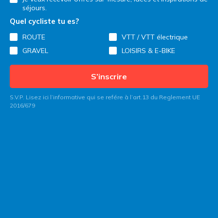
séjours.
Quel cycliste tu es?
ROUTE
VTT / VTT électrique
GRAVEL
LOISIRS & E-BIKE
S’inscrire
S.V.P. Lisez ici l’informative qui se refére à l’art.13 du Reglement UE
2016/679
Contactez Italy Bike Hotels
Blog
Qui nous sommes