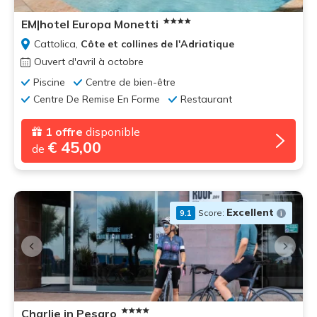
EM|hotel Europa Monetti
Cattolica,
Côte et collines de l'Adriatique
Ouvert d'avril à octobre
Piscine
Centre de bien-être
Centre De Remise En Forme
Restaurant
1 offre
disponible
€ 45,00
de
Excellent
Score:
9.1
Charlie in Pesaro