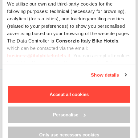
We utilise our own and third-party cookies for the
following purposes: technical (necessary for browsing),
analytical (for statistics), and tracking/profiling cookies
(related to your preferences) to show you personalised
advertising based on your browsing of the website pages.
The Data Controller is
Consorzio Italy Bike Hotels
,
which can be contacted via the email:
business@italybikehotels.it
. You can accept all cookies
by clicking “Accept all cookies”, continue by clicking
SERVICES
“Use only necessary cookies” or manage your
Show details
preferences by clicking “Personalise”.
Services pour les cyclistes garantis par tous les
In order to withdraw the consent provided previously and
Italy Bike Hotels
to view the complete information on data processing,
Accept all cookies
Rangement sécurisé des vélos
please click here: “
Cookie Policy
”
Location de vélos sur place / hors site
Personalise
Atelier pour les réparations/entretien
Zones aménagées pour le lavage et gonflage
Only use necessary cookies
Voir tous