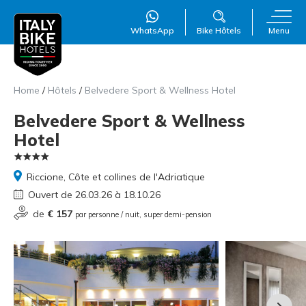
WhatsApp
Bike Hôtels
Menu
Home
/
Hôtels
/
Belvedere Sport & Wellness Hotel
Belvedere Sport & Wellness
Hotel
Riccione, Côte et collines de l'Adriatique
Ouvert de 26.03.26 à 18.10.26
WillAI
×
de
€ 157
par personne / nuit, super demi-pension
Online
●