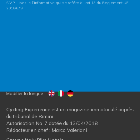
S.V.P. Lisez ici l’informative qui se refére à l’art.13 du Reglement UE
2016/679
Contactez Italy Bike Hotels
Blog
Qui nous sommes
Modifier la langue :
Cycling Experience
est un magazine immatriculé auprès
du tribunal de Rimini.
Autorisation No. 7 datée du 13/04/2018
Rédacteur en chef : Marco Valeriani
Groupe Italy Bike Hotels