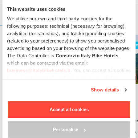
This website uses cookies
We utilise our own and third-party cookies for the
OFFRES DE CET HÔTEL
following purposes: technical (necessary for browsing),
analytical (for statistics), and tracking/profiling cookies
(related to your preferences) to show you personalised
Vélo et famille
Mer
Vélo et famille
Mer
advertising based on your browsing of the website pages.
The Data Controller is
Consorzio Italy Bike Hotels
,
which can be contacted via the email:
business@italybikehotels.it
. You can accept all cookies
by clicking “Accept all cookies”, continue by clicking
“Use only necessary cookies” or manage your
Show details
Expérience de
Septembre sur la
preferences by clicking “Personalise”.
cyclisme en
août
mer pour vos
In order to withdraw the consent provided previously and
vacances
to view the complete information on data processing,
Hotel Sarti****
Accept all cookies
Riccione,
Côte et collines
please click here: “
Cookie Policy
”
Hotel Sarti****
de l'Adriatique
Riccione,
Côte et colline
Valable du 01/08/2026 au
de l'Adriatique
Personalise
31/08/2026
Valable du 14/09/2026 au
30/09/2026