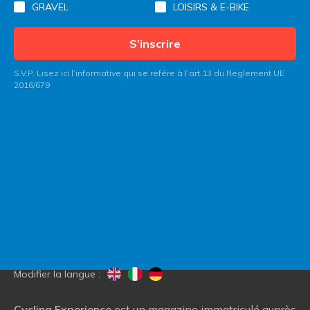
GRAVEL
LOISIRS & E-BIKE
S’inscrire
S.V.P. Lisez ici l’informative qui se refére à l’art.13 du Reglement UE
2016/679
Contactez Italy Bike Hotels
Blog
Qui nous sommes
Modifier la langue :
Cycling Experience
est un magazine immatriculé auprès