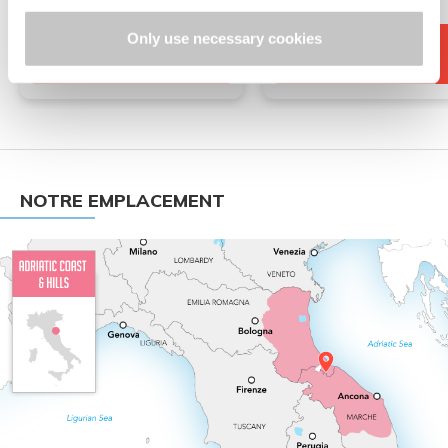
€ 160,00
€ 100,00
Only use necessary cookies
de
par
de
par
personne, par jour avec
personne, par jour avec
demi-pension
demi-pension
NOTRE EMPLACEMENT