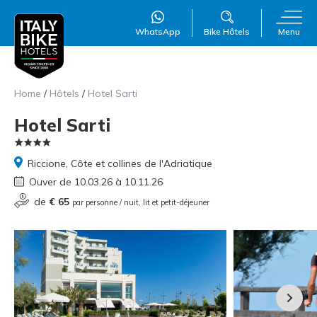
WhatsApp
Bike Hôtels
Menu
Home
/
Hôtels
/
Hotel Sarti
Hotel Sarti
Riccione, Côte et collines de l'Adriatique
Ouver de 10.03.26 à 10.11.26
WillAI
×
Online
●
de
€ 65
par personne / nuit, lit et petit-déjeuner