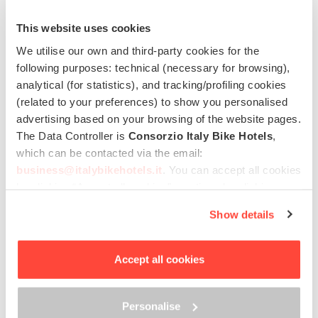
Navette de / à l'aéroport
This website uses cookies
We utilise our own and third-party cookies for the
€ 69,00
de
following purposes: technical (necessary for browsing),
analytical (for statistics), and tracking/profiling cookies
(related to your preferences) to show you personalised
advertising based on your browsing of the website pages.
Fantastique
Score:
8.3
The Data Controller is
Consorzio Italy Bike Hotels
,
which can be contacted via the email:
business@italybikehotels.it
. You can accept all cookies
by clicking “Accept all cookies”, continue by clicking
“Use only necessary cookies” or manage your
Show details
preferences by clicking “Personalise”.
Hotel Filanda
In order to withdraw the consent provided previously and
Cittadella,
Vénétie & Région de Venise
to view the complete information on data processing,
Accept all cookies
Annuel
please click here: “
Cookie Policy
”
Parking
Navette de / à l'aéroport
Animaux domestiques autorisés
Adapté aux familles
Personalise