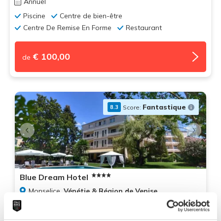
Annuel
Piscine
Centre de bien-être
Centre De Remise En Forme
Restaurant
€ 100,00
de
Fantastique
Score:
8.3
Blue Dream Hotel
Monselice,
Vénétie & Région de Venise
Annuel
Piscine
Centre de bien-être
Parking