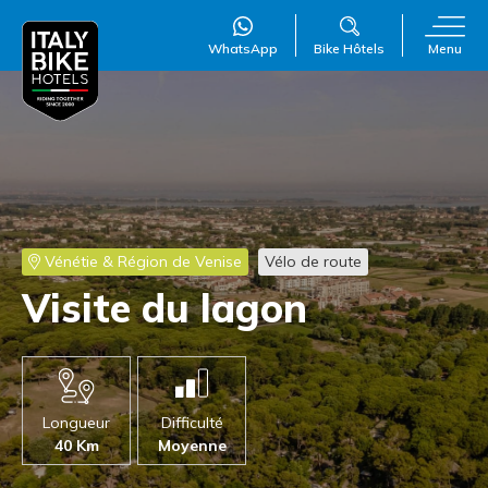
WhatsApp
Bike Hôtels
Menu
WillAI
×
Online
●
Vénétie & Région de Venise
Vélo de route
Visite du lagon
Longueur
Difficulté
40 Km
Moyenne