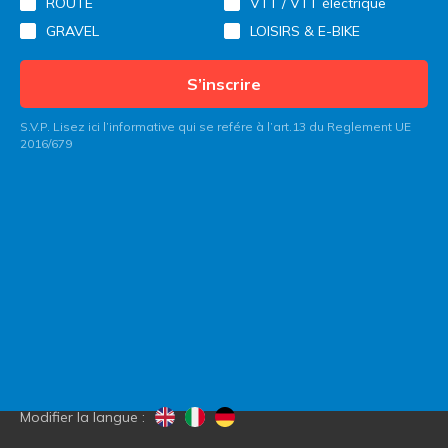
ROUTE
VTT / VTT électrique
GRAVEL
LOISIRS & E-BIKE
S’inscrire
S.V.P. Lisez ici l’informative qui se refére à l’art.13 du Reglement UE
2016/679
Contactez Italy Bike Hotels
Blog
Qui nous sommes
Modifier la langue :