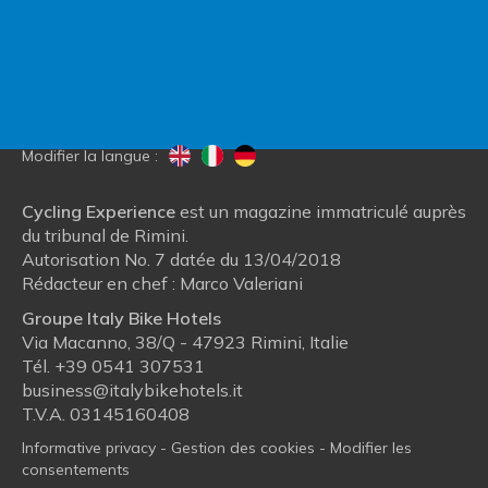
Blog
Qui nous sommes
Modifier la langue :
Cycling Experience
est un magazine immatriculé auprès
du tribunal de Rimini.
Autorisation No. 7 datée du 13/04/2018
Rédacteur en chef : Marco Valeriani
Groupe Italy Bike Hotels
Via Macanno, 38/Q - 47923 Rimini, Italie
Tél.
+39 0541 307531
business@italybikehotels.it
T.V.A. 03145160408
Informative privacy
-
Gestion des cookies
-
Modifier les
consentements