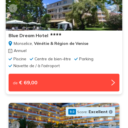
Blue Dream Hotel
Monselice,
Vénétie & Région de Venise
Annuel
Piscine
Centre de bien-être
Parking
Navette de / à l'aéroport
€ 69,00
de
Excellent
Score:
9.0