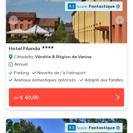
Fantastique
Score:
8.3
Hotel Filanda
Cittadella,
Vénétie & Région de Venise
Annuel
Parking
Navette de / à l'aéroport
Animaux domestiques autorisés
Adapté aux familles
€ 40,00
de
Fantastique
Score:
8.3