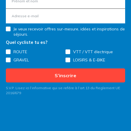
Je veux recevoir offres sur-mesure, idées et inspirations de
séjours.
Quel cycliste tu es?
ROUTE
VTT / VTT électrique
GRAVEL
LOISIRS & E-BIKE
S’inscrire
S.V.P. Lisez ici l’informative qui se refére à l’art.13 du Reglement UE
2016/679
Contactez Italy Bike Hotels