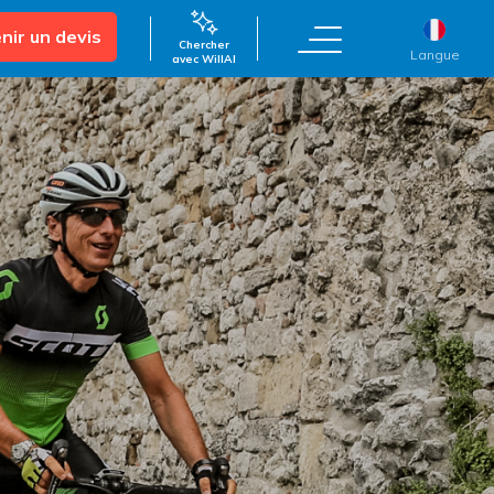
nir un devis
Chercher
Langue
avec WillAI