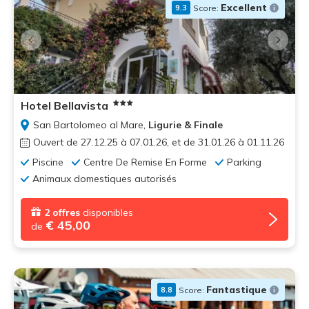
Excellent
Score:
9.3
Hotel Bellavista
San Bartolomeo al Mare,
Ligurie & Finale
Ouvert de 27.12.25 à 07.01.26, et de 31.01.26 à 01.11.26
Piscine
Centre De Remise En Forme
Parking
Animaux domestiques autorisés
2 offres
disponibles
€ 45,00
de
Fantastique
Score:
8.8