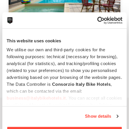
Hotel Bello by Ostello Bello
Finale Ligure,
Ligurie & Finale
Ouvert de 13.02.26 à 15.11.26
This website uses cookies
Piscine
Restaurant
Parking
We utilise our own and third-party cookies for the
Navette de / à l'aéroport
following purposes: technical (necessary for browsing),
analytical (for statistics), and tracking/profiling cookies
1 offre
disponible
(related to your preferences) to show you personalised
€ 42,00
de
advertising based on your browsing of the website pages.
The Data Controller is
Consorzio Italy Bike Hotels
,
which can be contacted via the email:
business@italybikehotels.it
. You can accept all cookies
by clicking “Accept all cookies”, continue by clicking
“Use only necessary cookies” or manage your
Show details
preferences by clicking “Personalise”.
In order to withdraw the consent provided previously and