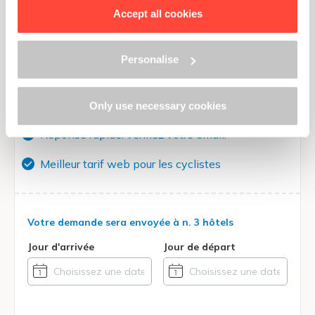
to view the complete information on data processing,
Accept all cookies
Demandez un devis gratuit à ces
please click here: “
Cookie Policy
”
Hôtels vélo
Personalise
Directe réponse de l'hôtel
Only use necessary cookies
Réponse rapide: vérifiez votre email!
Meilleur tarif web pour les cyclistes
Votre demande sera envoyée à
n. 3 hôtels
Jour d'arrivée
Jour de départ