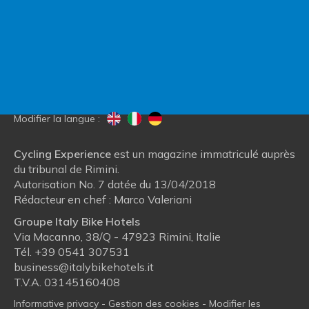
Contactez Italy Bike Hotels
Blog
Qui nous sommes
Modifier la langue :
Cycling Experience
est un magazine immatriculé auprès
du tribunal de Rimini.
Autorisation No. 7 datée du 13/04/2018
Rédacteur en chef : Marco Valeriani
Groupe Italy Bike Hotels
Via Macanno, 38/Q - 47923 Rimini, Italie
Tél.
+39 0541 307531
business@italybikehotels.it
T.V.A. 03145160408
Informative privacy
-
Gestion des cookies
-
Modifier les