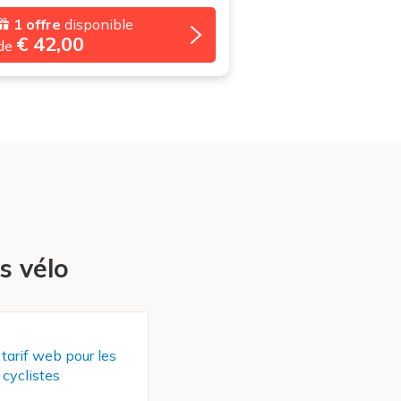
1 offre
disponible
€ 42,00
de
s vélo
 tarif web pour les
cyclistes