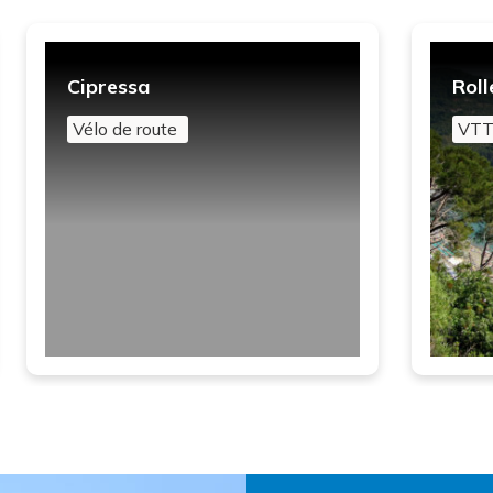
Cipressa
Roll
Vélo de route
VTT