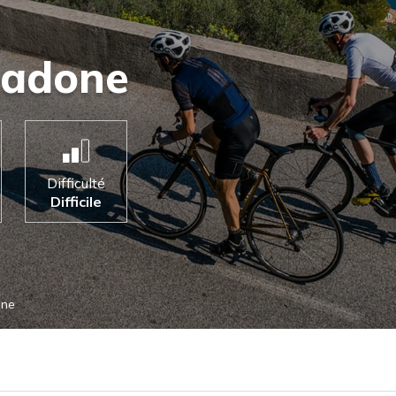
Madone
Difficulté
Difficile
one