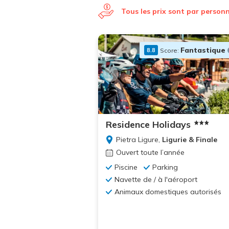
Tous les prix sont par person
Fantastique
Score:
8.8
+23
+12
photos
photos
Residence Holidays
Pietra Ligure,
Ligurie & Finale
Ouvert toute l’année
Piscine
Parking
Navette de / à l'aéroport
Animaux domestiques autorisés