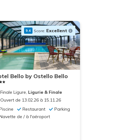
Excellent
Score:
9.4
+23
photos
tel Bello by Ostello Bello
Finale Ligure,
Ligurie & Finale
Ouvert de 13.02.26 à 15.11.26
Piscine
Restaurant
Parking
Navette de / à l'aéroport