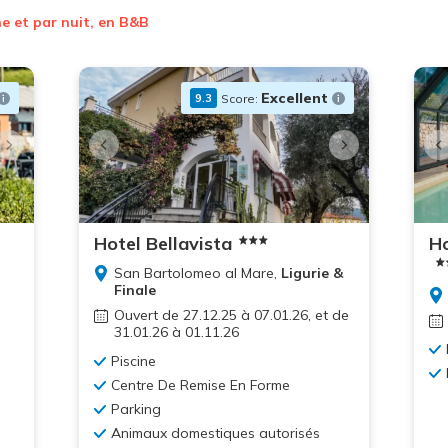
ne et par nuit, en B&B
Excellent
Score:
9.3
+6
photos
Hotel Bellavista
Ho
San Bartolomeo al Mare,
Ligurie &
Finale
Ouvert de 27.12.25 à 07.01.26, et de
31.01.26 à 01.11.26
Piscine
Centre De Remise En Forme
Parking
Animaux domestiques autorisés