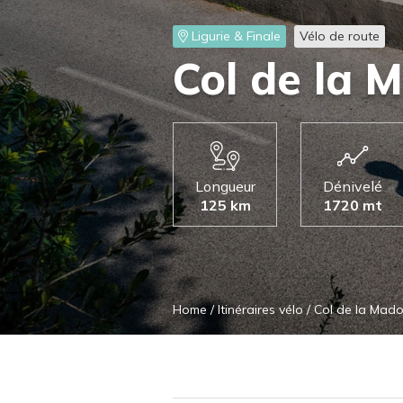
Ligurie & Finale
Vélo de route
Col de la 
Longueur
Dénivelé
125 km
1720 mt
Home
/
Itinéraires vélo
/
Col de la Mad