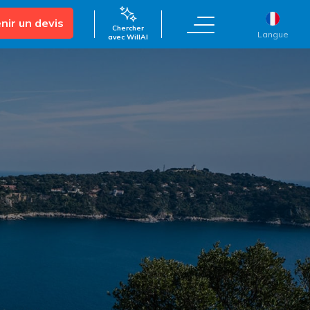
nir un devis
Chercher
Langue
avec WillAI