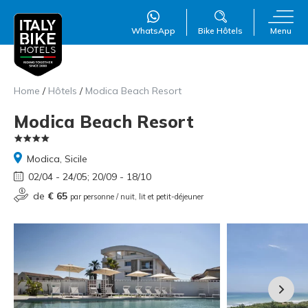
WhatsApp
Bike Hôtels
Menu
Home
/
Hôtels
/
Modica Beach Resort
Modica Beach Resort
WillAI
×
Modica, Sicile
Online
●
02/04 - 24/05; 20/09 - 18/10
de
€ 65
par personne / nuit, lit et petit-déjeuner