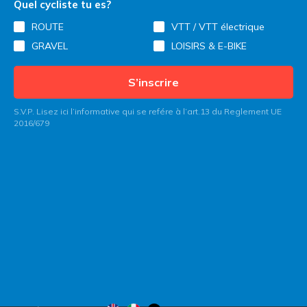
Quel cycliste tu es?
ROUTE
VTT / VTT électrique
GRAVEL
LOISIRS & E-BIKE
S’inscrire
S.V.P. Lisez ici l’informative qui se refére à l’art.13 du Reglement UE
2016/679
Contactez Italy Bike Hotels
Blog
Qui nous sommes