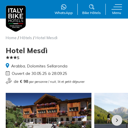
WhatsApp
Bike Hôtels
Menu
Home
/
Hôtels
/
Hotel Mesdì
Hotel Mesdì
S
Arabba, Dolomites Sellaronda
Ouvert de 30.05.25 à 28.09.25
de
€ 98
WillAI
par personne / nuit, lit et petit-déjeuner
×
Online
●