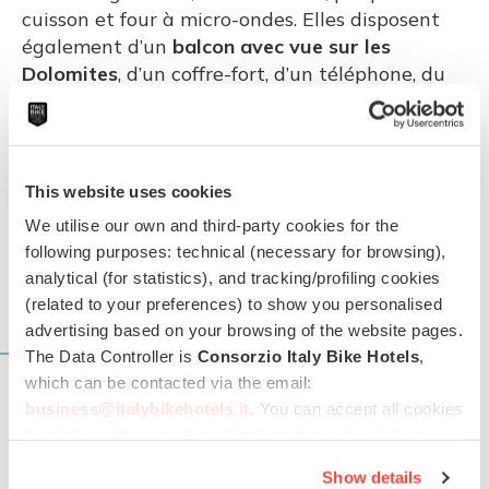
cuisson et four à micro-ondes. Elles disposent
également d’un
balcon avec vue sur les
Dolomites
, d’un coffre-fort, d’un téléphone, du
Wi-Fi gratuit et de
deux Smart TV
. La salle de
bains avec douche comprend aussi un miroir de
courtoisie, une
serviette et un peignoir pour le
spa
. Les intérieurs sont aménagés en bois de
This website uses cookies
pin cembro.
We utilise our own and third-party cookies for the
following purposes: technical (necessary for browsing),
analytical (for statistics), and tracking/profiling cookies
(related to your preferences) to show you personalised
advertising based on your browsing of the website pages.
SERVICES
The Data Controller is
Consorzio Italy Bike Hotels
,
which can be contacted via the email:
Services pour les cyclistes garantis par tous les
business@italybikehotels.it
. You can accept all cookies
Italy Bike Hotels
by clicking “Accept all cookies”, continue by clicking
Rangement sécurisé des vélos
“Use only necessary cookies” or manage your
Show details
preferences by clicking “Personalise”.