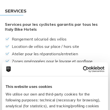
SERVICES
Services pour les cyclistes garantis par tous les
Italy Bike Hotels
Rangement sécurisé des vélos
Location de vélos sur place / hors site
Atelier pour les réparations/entretien
Zones aménagées pour le lavage et gonflage
Voir tous
Services pour les cyclistes disponibles à Breithorn
Hotel
This website uses cookies
We utilise our own and third-party cookies for the
Dégustation de produits locaux pendant les
randonnées
following purposes: technical (necessary for browsing),
analytical (for statistics), and tracking/profiling cookies