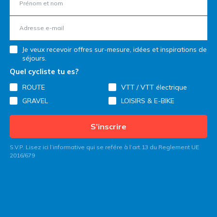
Je veux recevoir offres sur-mesure, idées et inspirations de
séjours.
Quel cycliste tu es?
ROUTE
VTT / VTT électrique
GRAVEL
LOISIRS & E-BIKE
S’inscrire
S.V.P. Lisez ici l’informative qui se refére à l’art.13 du Reglement UE
2016/679
Contactez Italy Bike Hotels