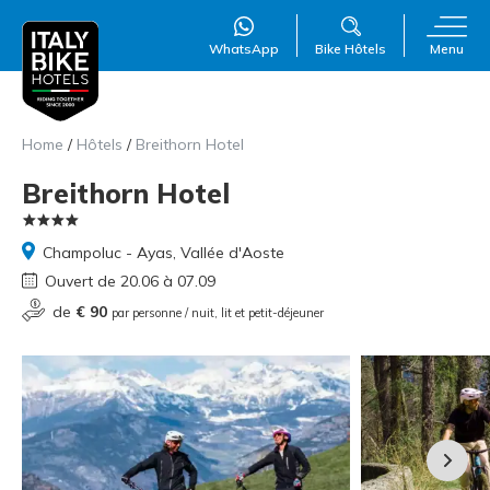
WhatsApp
Bike Hôtels
Menu
Home
/
Hôtels
/
Breithorn Hotel
Breithorn Hotel
Champoluc - Ayas, Vallée d'Aoste
WillAI
×
Ouvert de 20.06 à 07.09
Online
●
de
€ 90
par personne / nuit, lit et petit-déjeuner