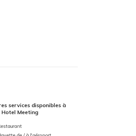
es services disponibles à
 Hotel Meeting
estaurant
avette de / à l'aéroport