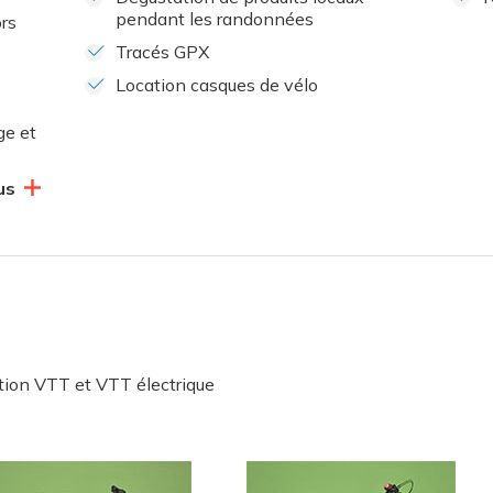
pendant les randonnées
ors
Tracés GPX
Location casques de vélo
ge et
us
tion VTT et VTT électrique