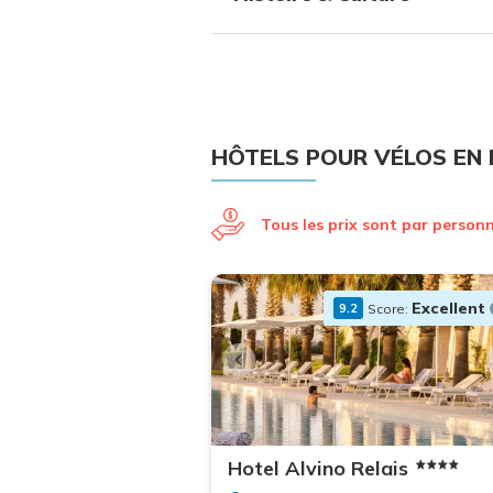
HÔTELS POUR VÉLOS EN 
Tous les prix sont par person
Excellent
Score:
9.2
+7
photos
Hotel Alvino Relais