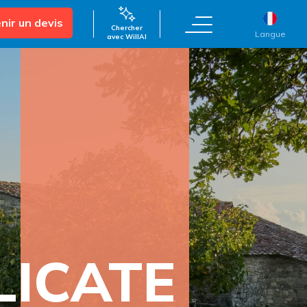
nir un devis
Chercher
Langue
avec WillAI
LICATE